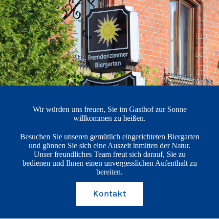
Wir würden uns freuen, Sie im Gasthof zur Sonne
willkommen zu heißen.
Besuchen Sie unseren gemütlich eingerichteten Biergarten
und gönnen Sie sich eine Auszeit inmitten der Natur.
Unser freundliches Team freut sich darauf, Sie zu
bedienen und Ihnen einen unvergesslichen Aufenthalt zu
bereiten.
Kontakt